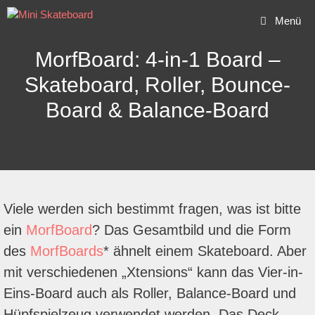
Zum
Menü
Inhalt
springen
MorfBoard: 4-in-1 Board –
Skateboard, Roller, Bounce-
Board & Balance-Board
Viele werden sich bestimmt fragen, was ist bitte
ein
MorfBoard
? Das Gesamtbild und die Form
des
MorfBoards
* ähnelt einem Skateboard. Aber
mit verschiedenen „Xtensions“ kann das Vier-in-
Eins-Board auch als Roller, Balance-Board und
Hüpfspielzeug verwendet werden. Das Deck